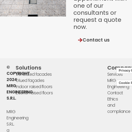
one of our
consultants or
request a quote
now.
Contact us
Solutions
Compan
©
Privacy 
COPYRIGHT
Ventilated facades
Services
2024
Glued façades
MRG
Cookie P
MRG
Indoor raised floors
Engineering
ENGINEERING
Exterior raised floors
Contact
S.R.L.
Ethics
and
compliance
MRG
Engineering
S.R.L.
a