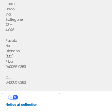
socio
unico
Via
Bottegone
73 –
41026
–
Pavullo
Nel
Frignano
(Mo)
P.Iva
04076510363
–
C.F.
04076510363
Your Privacy Choices
Notice at collection