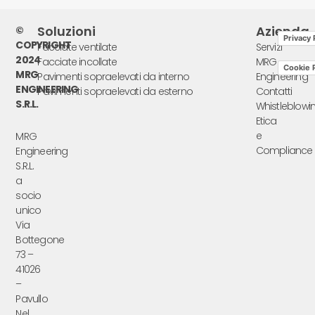
Soluzioni
Azienda
©
Privacy 
COPYRIGHT
Facciate ventilate
Servizi
2024
Facciate incollate
MRG
Cookie P
MRG
Pavimenti sopraelevati da interno
Engineering
ENGINEERING
Pavimenti sopraelevati da esterno
Contatti
S.R.L.
Whistleblowi
Etica
e
MRG
Compliance
Engineering
S.R.L.
a
socio
unico
Via
Bottegone
73 –
41026
–
Pavullo
Nel