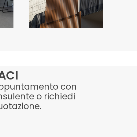
Italia
ACI
appuntamento con
sulente o richiedi
uotazione.