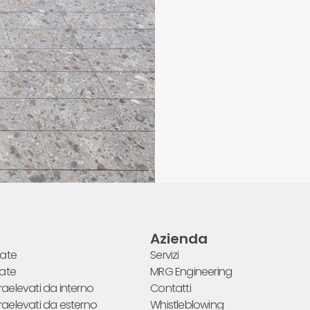
Azienda
late
Servizi
late
MRG Engineering
aelevati da interno
Contatti
raelevati da esterno
Whistleblowing