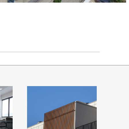
RESIDENZA A
MILANO VIA
VERONA