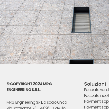
Soluzioni
© COPYRIGHT 2024 MRG
ENGINEERING S.R.L.
Facciate venti
Facciate incol
Pavimenti sopr
MRG Engineering S.R.L. a socio unico
Pavimenti sop
Via Bottegone 73 – 41026 – Pavullo