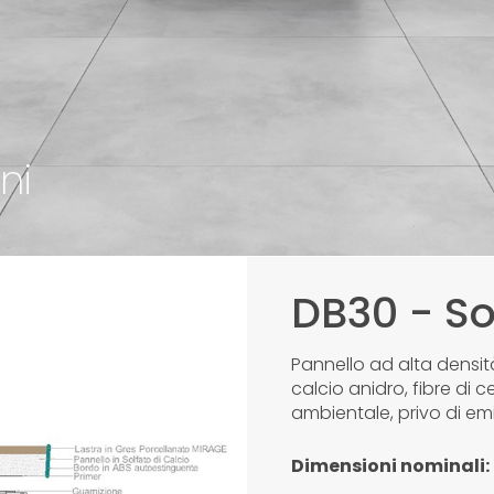
ni
DB30 - So
Pannello ad alta densit
calcio anidro, fibre di 
ambientale, privo di em
Dimensioni nominali: