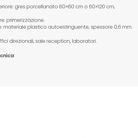
eriore: gres porcellanato 60×60 cm o 60×120 cm,
re: primerizzazione.
: materiale plastico autoestinguente, spessore 0,6 mm.
fici direzionali, sale reception, laboratori.
ecnica