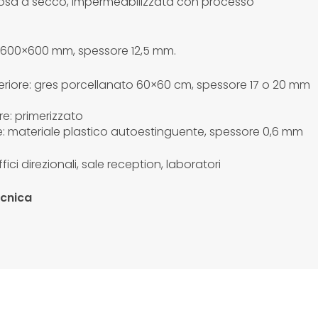
lulosa a secco, impermeabilizzata con processo
600×600 mm, spessore 12,5 mm.
eriore: gres porcellanato 60×60 cm, spessore 17 o 20 mm
re: primerizzato
e: materiale plastico autoestinguente, spessore 0,6 mm
fici direzionali, sale reception, laboratori
ecnica