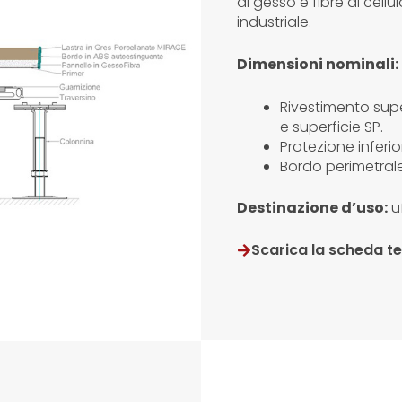
di gesso e fibre di cel
industriale.
Dimensioni nominali:
Rivestimento sup
e superficie SP.
Protezione inferio
Bordo perimetral
Destinazione d’uso:
uf
Scarica la scheda t