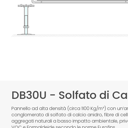
DB30U - Solfato di Ca
Pannello ad alta densità (circa 1100 Kg/m³) con un’a
conglomerato di solfato di calcio anidro, fibre di cel
aggregati naturali a basso impatto ambientale, privo
VOC e Formaldeide secondo le norme Eurofins.