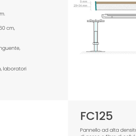
m.
×60 cm,
inguente,
n, laboratori
FC125
Pannello ad alta densi