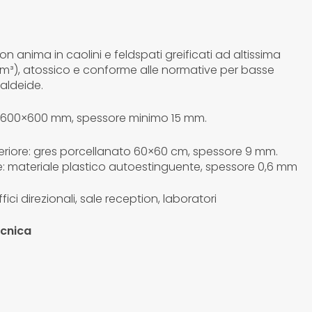
n anima in caolini e feldspati greificati ad altissima
/m³), atossico e conforme alle normative per basse
aldeide.
600×600 mm, spessore minimo 15 mm.
eriore: gres porcellanato 60×60 cm, spessore 9 mm.
e: materiale plastico autoestinguente, spessore 0,6 mm
fici direzionali, sale reception, laboratori
ecnica