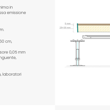
nima in
ssa emissione
m.
×60 cm,
essore 0,05 mm
inguente,
n, laboratori