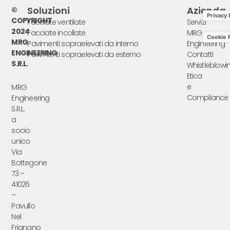
Soluzioni
Azienda
©
Privacy 
COPYRIGHT
Facciate ventilate
Servizi
2024
Facciate incollate
MRG
Cookie P
MRG
Pavimenti sopraelevati da interno
Engineering
ENGINEERING
Pavimenti sopraelevati da esterno
Contatti
S.R.L.
Whistleblowi
Etica
e
MRG
Compliance
Engineering
S.R.L.
a
socio
unico
Via
Bottegone
73 –
41026
–
Pavullo
Nel
Frignano