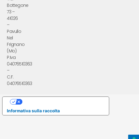
Bottegone
73 –
41026
–
Pavullo
Nel
Frignano
(Mo)
P.Iva
04076510363
–
C.F.
04076510363
Le tue preferenze relative alla privacy
Informativa sulla raccolta