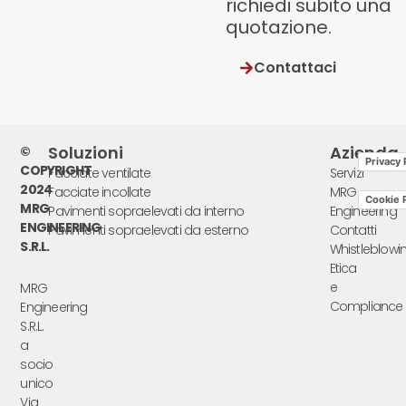
richiedi subito una
quotazione.
Contattaci
Soluzioni
Azienda
©
Privacy 
COPYRIGHT
Facciate ventilate
Servizi
2024
Facciate incollate
MRG
Cookie P
MRG
Pavimenti sopraelevati da interno
Engineering
ENGINEERING
Pavimenti sopraelevati da esterno
Contatti
S.R.L.
Whistleblowi
Etica
e
MRG
Compliance
Engineering
S.R.L.
a
socio
unico
Via